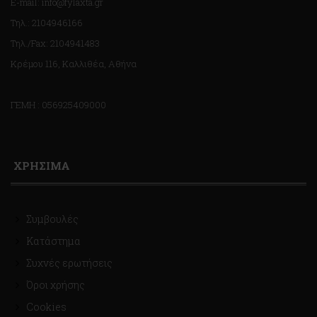
E-mail: info@fylaxta.gr
Τηλ.: 2104946166
Τηλ./Fax: 2104941483
Κρέμου 116, Καλλιθέα, Αθήνα
ΓΕΜΗ : 056925409000
ΧΡΗΣΙΜΑ
Συμβουλές
Κατάστημα
Συχνές ερωτήσεις
Όροι χρήσης
Cookies