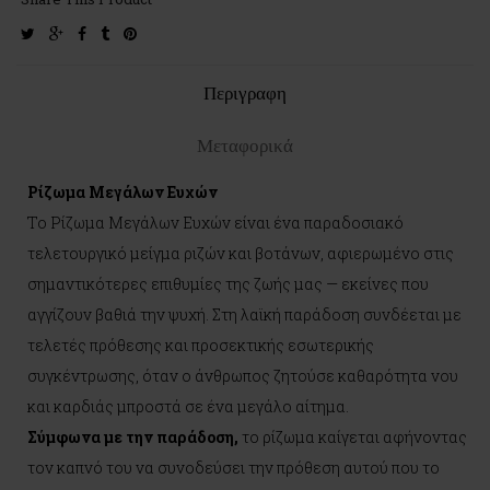
twitter
google-
facebook
tumblr
pinterest
plus
Περιγραφη
Μεταφορικά
Ρίζωμα Μεγάλων Ευχών
Το Ρίζωμα Μεγάλων Ευχών είναι ένα παραδοσιακό
τελετουργικό μείγμα ριζών και βοτάνων, αφιερωμένο στις
σημαντικότερες επιθυμίες της ζωής μας — εκείνες που
αγγίζουν βαθιά την ψυχή. Στη λαϊκή παράδοση συνδέεται με
τελετές πρόθεσης και προσεκτικής εσωτερικής
συγκέντρωσης, όταν ο άνθρωπος ζητούσε καθαρότητα νου
και καρδιάς μπροστά σε ένα μεγάλο αίτημα.
Σύμφωνα με την παράδοση,
το ρίζωμα καίγεται αφήνοντας
τον καπνό του να συνοδεύσει την πρόθεση αυτού που το