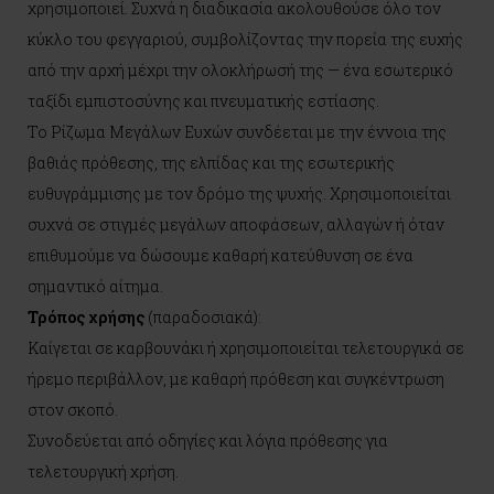
χρησιμοποιεί. Συχνά η διαδικασία ακολουθούσε όλο τον
κύκλο του φεγγαριού, συμβολίζοντας την πορεία της ευχής
από την αρχή μέχρι την ολοκλήρωσή της — ένα εσωτερικό
ταξίδι εμπιστοσύνης και πνευματικής εστίασης.
Το Ρίζωμα Μεγάλων Ευχών συνδέεται με την έννοια της
βαθιάς πρόθεσης, της ελπίδας και της εσωτερικής
ευθυγράμμισης με τον δρόμο της ψυχής. Χρησιμοποιείται
συχνά σε στιγμές μεγάλων αποφάσεων, αλλαγών ή όταν
επιθυμούμε να δώσουμε καθαρή κατεύθυνση σε ένα
σημαντικό αίτημα.
Τρόπος χρήσης
(παραδοσιακά):
Καίγεται σε καρβουνάκι ή χρησιμοποιείται τελετουργικά σε
ήρεμο περιβάλλον, με καθαρή πρόθεση και συγκέντρωση
στον σκοπό.
Συνοδεύεται από οδηγίες και λόγια πρόθεσης για
τελετουργική χρήση.