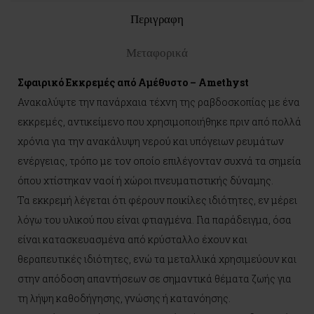
Περιγραφη
Μεταφορικά
Σφαιρικό Εκκρεμές από Αμέθυστο – Amethyst
Ανακαλύψτε την πανάρχαια τέχνη της ραβδοσκοπίας με ένα
εκκρεμές, αντικείμενο που χρησιμοποιήθηκε πριν από πολλά
χρόνια για την ανακάλυψη νερού και υπόγειων ρευμάτων
ενέργειας, τρόπο με τον οποίο επιλέγονταν συχνά τα σημεία
όπου χτίστηκαν ναοί ή χώροι πνευματιστικής δύναμης.
Τα εκκρεμή λέγεται ότι φέρουν ποικίλες ιδιότητες, εν μέρει
λόγω του υλικού που είναι φτιαγμένα. Για παράδειγμα, όσα
είναι κατασκευασμένα από κρύσταλλο έχουν και
θεραπευτικές ιδιότητες, ενώ τα μεταλλικά χρησιμεύουν και
στην απόδοση απαντήσεων σε σημαντικά θέματα ζωής για
τη λήψη καθοδήγησης, γνώσης ή κατανόησης.