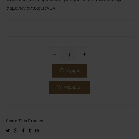
χαμένων αντικειμένων.
Αγορά
WISHLIST
Share This Product
twitter
google-
facebook
tumblr
pinterest
plus