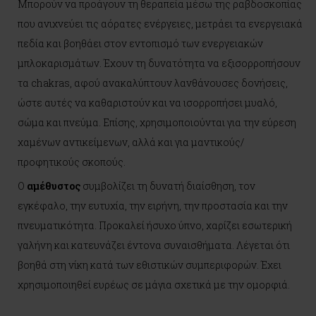
Μπορούν να προάγουν τη θεραπεία μέσω της ραβδοσκοπίας
που ανιχνεύει τις αόρατες ενέργειες, μετράει τα ενεργειακά
πεδία και βοηθάει στον εντοπισμό των ενεργειακών
μπλοκαρισμάτων. Έχουν τη δυνατότητα να εξισορροπήσουν
τα chakras, αφού ανακαλύπτουν λανθάνουσες δονήσεις,
ώστε αυτές να καθαριστούν και να ισορροπήσει μυαλό,
σώμα και πνεύμα. Επίσης, χρησιμοποιούνται για την εύρεση
χαμένων αντικείμενων, αλλά και για μαντικούς/
προφητικούς σκοπούς.
O
αμέθυστος
συμβολίζει τη δυνατή διαίσθηση, τον
εγκέφαλο, την ευτυχία, την ειρήνη, την προστασία και την
πνευματικότητα. Προκαλεί ήσυχο ύπνο, χαρίζει εσωτερική
γαλήνη και κατευνάζει έντονα συναισθήματα. Λέγεται ότι
βοηθά στη νίκη κατά των εθιστικών συμπεριφορών. Έχει
χρησιμοποιηθεί ευρέως σε μάγια σχετικά με την ομορφιά.