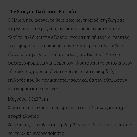
The Sun για Πλούτο και Ευτυχία
Ο Ήλιος, που φέρνει το θείο φως και τη χαρά στη ζωή μας,
στη γλώσσα της μαγείας αντιπροσώπευε ανέκαθεν τον
πλούτο, αλλά και την εξουσία. Ακόμα και σήμερα οι τελετές
που αφορούν την ευημερία συνδέονται με αυτόν, καθώς
γίνονται στην πλανητική του μέρα, την Κυριακή. Αυτό το
φυλαχτό φοριέται για φέρει τον πλούτο και την ευτυχία στον
κάτοχό του, μέσα από νέα ανοίγματα και επικερδείς
επιλογές που θα τον ικανοποιήσουν και θα τον εξυψώσουν
οικονομικά και κοινωνικά.
Μέγεθος: 3.3x3.7cm
Φυλαχτά από αλπακά που έρχονται σε πολυτελές κουτί, με
ασορτί αλυσίδα.
Σε όλα μας τα φυλαχτά περιλαμβάνονται δωρεάν οι οδηγίες
και τα υλικά ενεργοποίησης.