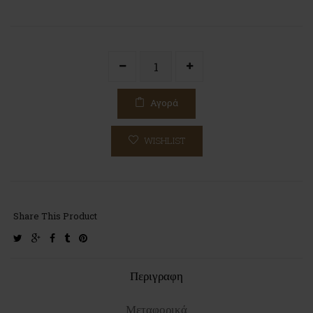
Αγορά
WISHLIST
Share This Product
twitter
google-
facebook
tumblr
pinterest
plus
Περιγραφη
Μεταφορικά