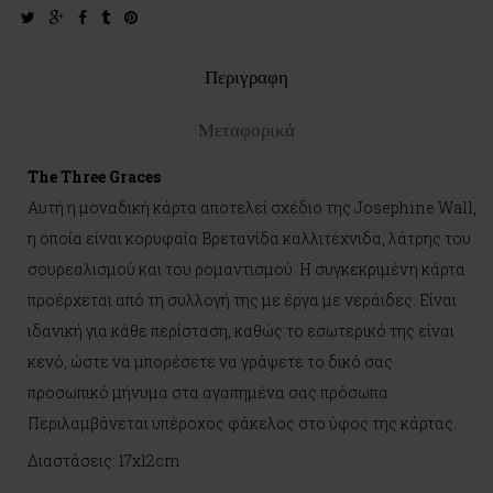
twitter
google-
facebook
tumblr
pinterest
plus
Περιγραφη
Μεταφορικά
The Three Graces
Αυτή η μοναδική κάρτα αποτελεί σχέδιο της Josephine Wall,
η οποία είναι κορυφαία Βρετανίδα καλλιτέχνιδα, λάτρης του
σουρεαλισμού και του ρομαντισμού. Η συγκεκριμένη κάρτα
προέρχεται από τη συλλογή της με έργα με νεράιδες. Είναι
ιδανική για κάθε περίσταση, καθώς το εσωτερικό της είναι
κενό, ώστε να μπορέσετε να γράψετε το δικό σας
προσωπικό μήνυμα στα αγαπημένα σας πρόσωπα.
Περιλαμβάνεται υπέροχος φάκελος στο ύφος της κάρτας.
Διαστάσεις: 17x12cm