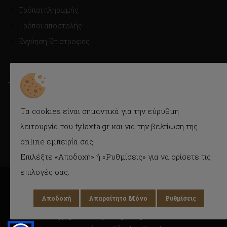
Τρόποι πληρωμής
Τρόποι αποστολής
Εγγύηση Επιστροφές
ΤΡΟΠΟΙ ΑΠΟΣΤΟΛΗΣ
Με Courier εύκολα και γρήγορα στην πόρτα σας.
Τα cookies είναι σημαντικά για την εύρυθμη
Δυνατότητα παραλαβής και από το κατάστημα.
λειτουργία του fylaxta.gr και για την βελτίωση της
online εμπειρία σας.
Επιλέξτε «Αποδοχή» ή «Ρυθμίσεις» για να ορίσετε τις
επιλογές σας.
Αποδοχή
Απαραίτητα Μόνο
Ρυθμίσεις
Copyright © 2018 Fylaxta.gr
All rights reserved