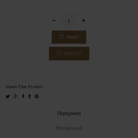
Αγορά
WISHLIST
Share This Product
twitter
google-
facebook
tumblr
pinterest
plus
Περιγραφη
Μεταφορικά