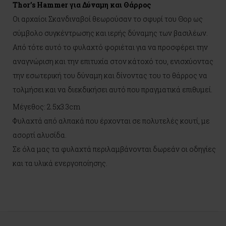
Thor’s Hammer για Δύναμη και Θάρρος
Οι αρχαίοι Σκανδιναβοί θεωρούσαν το σφυρί του Θορ ως
σύμβολο συγκέντρωσης και ιερής δύναμης των βασιλέων.
Από τότε αυτό το φυλαχτό φοριέται για να προσφέρει την
αναγνώριση και την επιτυχία στον κάτοχό του, ενισχύοντας
την εσωτερική του δύναμη και δίνοντας του το θάρρος να
τολμήσει και να διεκδικήσει αυτό που πραγματικά επιθυμεί.
Μέγεθος: 2.5x3.3cm
Φυλαχτά από αλπακά που έρχονται σε πολυτελές κουτί, με
ασορτί αλυσίδα.
Σε όλα μας τα φυλαχτά περιλαμβάνονται δωρεάν οι οδηγίες
και τα υλικά ενεργοποίησης.