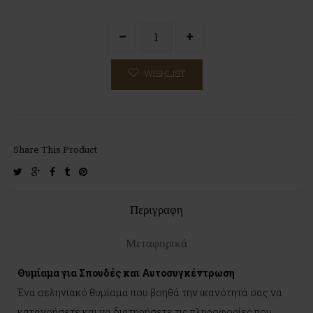
WISHLIST
Share This Product
twitter
google-
facebook
tumblr
pinterest
plus
Περιγραφη
Μεταφορικά
Θυμίαμα για Σπουδές και Αυτοσυγκέντρωση
Ένα σεληνιακό θυμίαμα που βοηθά την ικανότητά σας να
κατανοήσετε και να διατηρήσετε τις πληροφορίες που