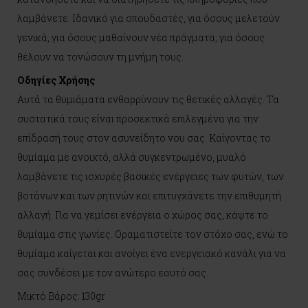
λαμβάνετε. Ιδανικό για σπουδαστές, για όσους μελετούν
γενικά, για όσους μαθαίνουν νέα πράγματα, για όσους
θέλουν να τονώσουν τη μνήμη τους.
Οδηγίες Χρήσης
Αυτά τα θυμιάματα ενθαρρύνουν τις θετικές αλλαγές. Τα
συστατικά τους είναι προσεκτικά επιλεγμένα για την
επίδρασή τους στον ασυνείδητο νου σας. Καίγοντας το
θυμίαμα με ανοιχτό, αλλά συγκεντρωμένο, μυαλό
λαμβάνετε τις ισχυρές βασικές ενέργειες των φυτών, των
βοτάνων και των ρητινών και επιτυγχάνετε την επιθυμητή
αλλαγή. Για να γεμίσει ενέργεια ο χώρος σας, κάψτε το
θυμίαμα στις γωνίες. Οραματιστείτε τον στόχο σας, ενώ το
θυμίαμα καίγεται και ανοίγει ένα ενεργειακό κανάλι για να
σας συνδέσει με τον ανώτερο εαυτό σας.
Μικτό Βάρος: 130gr