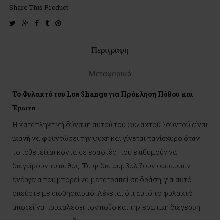
Share This Product
twitter
google-
facebook
tumblr
pinterest
plus
Περιγραφη
Μεταφορικά
Το Φυλαχτό του Loa Shango για Πρόκληση Πόθου και
Έρωτα
Η καταπληκτική δύναμη αυτού του φυλαχτού βουντού είναι
ικανή να φουντώσει την ψυχή και γίνεται πανίσχυρο όταν
τοποθετείται κοντά σε εραστές, που επιθυμούν να
διεγείρουν το πάθος. Τα φίδια συμβολίζουν σωρευμένη
ενέργεια που μπορεί να μετατραπεί σε δράση, για αυτό
σπεύστε με αισθησιασμό. Λέγεται ότι αυτό το φυλαχτό
μπορεί να προκαλέσει τον πόθο και την ερωτική διέγερση