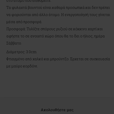
στο άτομο που επιθυμείτε.
Τα φυλαχτά βουντού είναι καθαρά προσωπικά και δεν πρέπει
να φοριούνται από άλλο άτομο. Η ενεργοποίησή τους γίνεται
μέσα από προσφορά.
Προσφορά: Τυλίξτε σπόρους ρυζιού σε κόκκινο χαρτί και
αφήστε το σε ανοιχτό χώρο όπου θα το δει ο ήλιος, ημέρα
Σάββατο.
Διάμετρος: 3.0cm
Φτιαγμένο από χαλκό και μπρούντζο. Έρχεται σε συσκευασία
με μαύρο κορδόνι.
Ακολουθήστε μας