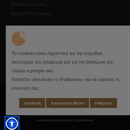
Τρόποι αποστολής
Εγγύηση Επιστροφές
ΤΡΟΠΟΙ ΑΠΟΣΤΟΛΗΣ
Με Courier εύκολα και γρήγορα στην πόρτα σας.
Τα cookies είναι σημαντικά για την εύρυθμη
Δυνατότητα παραλαβής και από το κατάστημα.
λειτουργία του fylaxta.gr και για την βελτίωση της
online εμπειρία σας.
Επιλέξτε «Αποδοχή» ή «Ρυθμίσεις» για να ορίσετε τις
επιλογές σας.
Αποδοχή
Απαραίτητα Μόνο
Ρυθμίσεις
Copyright © 2018 Fylaxta.gr
All rights reserved
κατασκευή ιστοσελίδων |
qualityweb