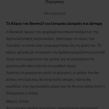
Περιγραφη
Μεταφορικά
Το Κέρας του Beowulf για Ισχυρούς Δεσμούς και Δύναμη
Ο Beowulf, ήρωας του φημισμένου επικού ποιήματος της
Αγγλοσαξονικής λογοτεχνίας, συνέτριψε το τέρας του
Grendel, το οποίο είχε τρομοκρατήσει όλη τη φυλή του. Το
κέρας-φλασκί με το κεφάλι του δράκου μοιράζονταν μεταξύ
όλων των πολεμιστών της φυλής για να γιορτάσουν τη
μεγαλειώδη νίκη ενάντια στο μυθικό τέρας.
Λέγεται ότι φορώντας αυτό το φυλαχτό, οι φιλίες που θα
κάνεις στη ζωή σου, θα είναι πολύ ισχυρές, πάντα θα
κερδίζεις στις προσωπικές μάχες και δε θα σου λείπει ποτέ η
δύναμη και η τόλμη.
Μήκος: 3.5cm
Από αλπακά υψηλής ποιότητας, συνοδεύεται από ασορτί