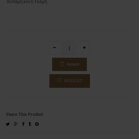
δύναμη και η τόλμη.
Αγορά
WISHLIST
Share This Product
twitter
google-
facebook
tumblr
pinterest
plus