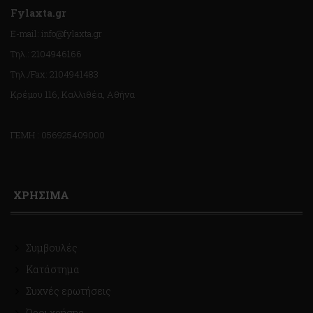
Fylaxta.gr
E-mail: info@fylaxta.gr
Τηλ.: 2104946166
Τηλ./Fax: 2104941483
Κρέμου 116, Καλλιθέα, Αθήνα
ΓΕΜΗ : 056925409000
ΧΡΗΣΙΜΑ
Συμβουλές
Κατάστημα
Συχνές ερωτήσεις
Όροι χρήσης