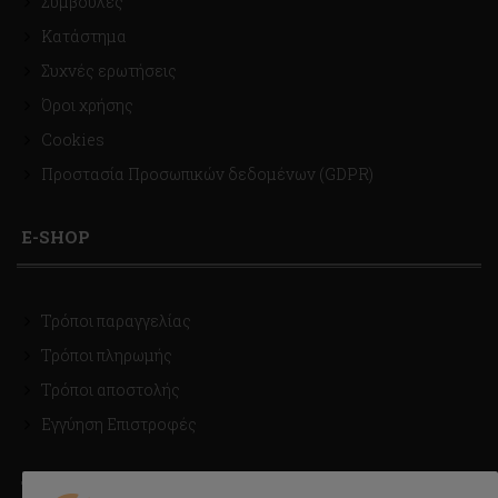
Συμβουλές
Κατάστημα
Συχνές ερωτήσεις
Όροι χρήσης
Cookies
Προστασία Προσωπικών δεδομένων (GDPR)
E-SHOP
Τρόποι παραγγελίας
Τρόποι πληρωμής
Τρόποι αποστολής
Εγγύηση Επιστροφές
ΤΡΟΠΟΙ ΑΠΟΣΤΟΛΗΣ