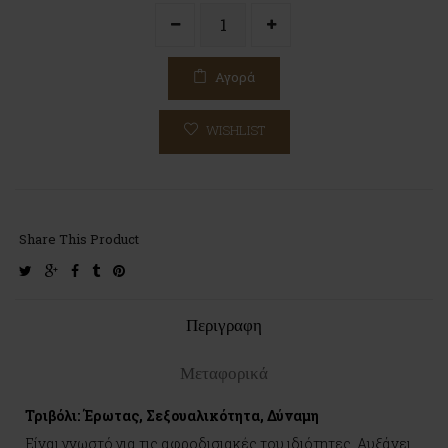
Αγορά
WISHLIST
Share This Product
twitter
google-
facebook
tumblr
pinterest
plus
Περιγραφη
Μεταφορικά
Τριβόλι: Έρωτας, Σεξουαλικότητα, Δύναμη
Είναι γνωστό για τις αφροδισιακές του ιδιότητες. Αυξάνει