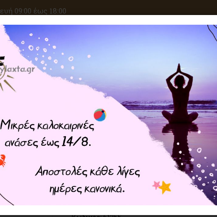
υή 09:00 έως 18:00
ΑΝΑΖΗΤΗΣΗ
ΙΚΕΣ ΕΠΙΘΥΜΙΕΣ
ΚΡΥΣΤΑΛΛΟΘΕΡΑΠΕΙΑ
ΜΑΓΙΚΑ ΣΥΝ
Home
ΚΡΥΣΤΑΛΛΟΘΕΡΑΠΕΙΑ
Ημι
Βότσαλο Αγγελίτης - Angeli