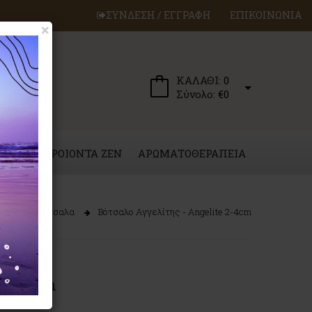
ΣΥΝΔΕΣΗ / ΕΓΓΡΑΦΗ
ΕΠΙΚΟΙΝΩΝΙΑ
×
ΚΑΛΑΘΙ:
0
Σύνολο:
€0
ΕΡΓΑ
ΠΡΟΙΟΝΤΑ ZEN
ΑΡΩΜΑΤΟΘΕΡΑΠΕΙΑ
πολύτιμα Βότσαλα
Βότσαλο Αγγελίτης - Angelite 2-4cm
te 2-4cm