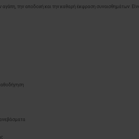
ην αγάπη, την αποδοχή και την καθαρή έκφραση συναισθημάτων. Είν
 καθοδήγηση
πανεβάσματα
ής