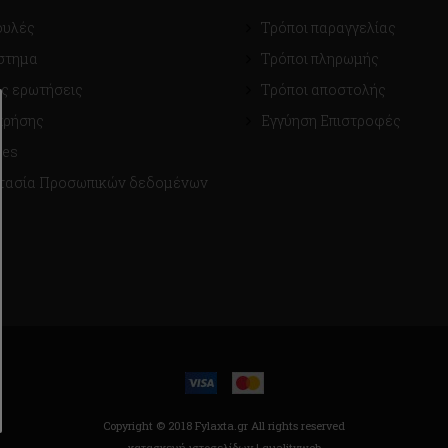
ουλές
Τρόποι παραγγελίας
στημα
Τρόποι πληρωμής
ς ερωτήσεις
Τρόποι αποστολής
χρήσης
Εγγύηση Επιστροφές
ies
τασία Προσωπικών δεδομένων
Copyright © 2018 Fylaxta.gr
All rights reserved
κατασκευή ιστοσελίδων |
qualityweb