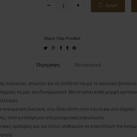
Αγορά
Share This Product
twitter
google-
facebook
tumblr
pinterest
plus
Περιγραφη
Μεταφορικά
νής ενέργειας, γνωστός για τη σύνδεσή του με το αγγελικό βασίλειο
επιρροές να μας αποδυναμώσουν. Μετατρέπει κάθε μορφή αρνητικό
ναλλαγές.
ν πνευματική διαύγεια, ενώ δίνει πίστη στον εαυτό και στο σύμπαν.
ς, στην αντίληψη και στη μεταφυσική επικοινωνία.
ατικές εμπειρίες και για όσους επιθυμούν να αναπτύξουν την πνευμ
ραπεία.