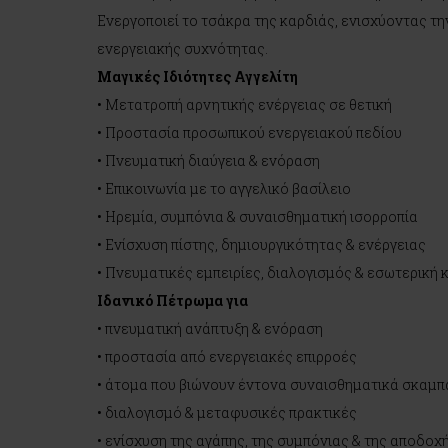
Ενεργοποιεί το τσάκρα της καρδιάς, ενισχύοντας τ
ενεργειακής συχνότητας.
Μαγικές Ιδιότητες Αγγελίτη
• Μετατροπή αρνητικής ενέργειας σε θετική
• Προστασία προσωπικού ενεργειακού πεδίου
• Πνευματική διαύγεια & ενόραση
• Επικοινωνία με το αγγελικό βασίλειο
• Ηρεμία, συμπόνια & συναισθηματική ισορροπία
• Ενίσχυση πίστης, δημιουργικότητας & ενέργειας
• Πνευματικές εμπειρίες, διαλογισμός & εσωτερική
Ιδανικό Πέτρωμα για
• πνευματική ανάπτυξη & ενόραση
• προστασία από ενεργειακές επιρροές
• άτομα που βιώνουν έντονα συναισθηματικά σκαμ
• διαλογισμό & μεταφυσικές πρακτικές
• ενίσχυση της αγάπης, της συμπόνιας & της αποδοχ