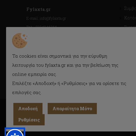
Συμβ
Fylaxta.gr
Κατά
E-mail: info@fylaxta.gr
Τηλ.: 2104946166
Συχνέ
Τηλ./Fax: 2104941483
Όροι 
Κρέμου 116, Καλλιθέα, Αθήνα
Cook
Προσ
Τα cookies είναι σημαντικά για την εύρυθμη
(GDPR)
ΓΕΜΗ : 056925409000
λειτουργία του fylaxta.gr και για την βελτίωση της
online εμπειρία σας.
Επιλέξτε «Αποδοχή» ή «Ρυθμίσεις» για να ορίσετε τις
επιλογές σας.
Αποδοχή
Απαραίτητα Μόνο
Ρυθμίσεις