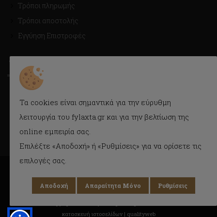
Τρόποι πληρωμής
Τρόποι αποστολής
Εγγύηση Επιστροφές
ΤΡΟΠΟΙ ΑΠΟΣΤΟΛΗΣ
Με Courier εύκολα και γρήγορα στην πόρτα σας.
Τα cookies είναι σημαντικά για την εύρυθμη
Δυνατότητα παραλαβής και από το κατάστημα.
λειτουργία του fylaxta.gr και για την βελτίωση της
online εμπειρία σας.
Επιλέξτε «Αποδοχή» ή «Ρυθμίσεις» για να ορίσετε τις
επιλογές σας.
Αποδοχή
Απαραίτητα Μόνο
Ρυθμίσεις
Copyright © 2018 Fylaxta.gr
All rights reserved
κατασκευή ιστοσελίδων |
qualityweb