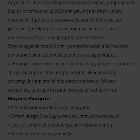
Λέγεται ότι αποτοξινώνει το ενεργειακό σώμα, απομακρύνει
βαριές δονήσεις και βοηθά στη γείωση και στην ψυχική
ανανέωση. Προάγει την αισιοδοξία και βοηθά στην πιο
φωτεινή, ξεκάθαρη αντιμετώπιση των καταστάσεων,
μειώνοντας άγχος και αρνητικά μοτίβα σκέψης.
Στην ενεργειακή παράδοση, η ανοιχτόχρωμη αβεντουρίνη
χρησιμοποιείται για αναζωογόνηση του οργανισμού,
καθαρισμό των οργάνων από βαριές ενέργειες και ενίσχυση
της ζωτικότητας. Είναι πέτρα ευεξίας, θεραπευτικής
υποστήριξης και απαλή σύμμαχος για όσους θέλουν
ισορροπία, τρυφερότητα και εσωτερική καθαρότητα.
Μαγικές Ιδιότητες
• Αποτοξίνωση & καθαρισμός ενέργειας
• Θετική σκέψη & καθαρή αντιμετώπιση καταστάσεων
• Ηρεμία, γαλήνη & συναισθηματική εξισορρόπηση
• Ανανέωση ενέργειας & ευεξία