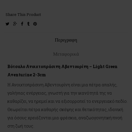
Share This Product
twitter
google-
facebook
tumblr
pinterest
plus
Περιγραφη
Μεταφορικά
Βότσαλο Ανοιχτοπράσινη Αβεντουρίνη – Light Green
Aventurine 2-3cm
Η Ανοιχτοπράσινη Αβεντουρίνη είναι μια πέτρα απαλής,
γαλήνιας ενέργειας, γνωστή για την ικανότητά της να
καθαρίζει, να ηρεμεί και να εξισορροπεί το ενεργειακό πεδίο.
Θεωρείται πέτρα καθαρής σκέψης και θετικότητας, ιδανική
για όσους χρειάζονται μια φρέσκια, αναζωογονητική πνοή
στη ζωή τους.