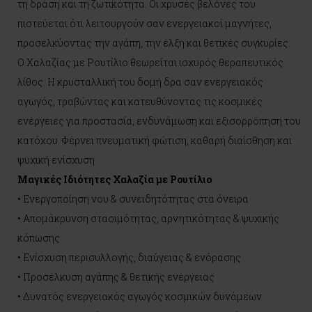
τη δράση και τη ζωτικότητα. Οι χρυσές βελόνες του
πιστεύεται ότι λειτουργούν σαν ενεργειακοί μαγνήτες,
προσελκύοντας την αγάπη, την έλξη και θετικές συγκυρίες.
Ο Χαλαζίας με Ρουτίλιο θεωρείται ισχυρός θεραπευτικός
λίθος. Η κρυσταλλική του δομή δρα σαν ενεργειακός
αγωγός, τραβώντας και κατευθύνοντας τις κοσμικές
ενέργειες για προστασία, ενδυνάμωση και εξισορρόπηση του
κατόχου. Φέρνει πνευματική φώτιση, καθαρή διαίσθηση και
ψυχική ενίσχυση.
Μαγικές Ιδιότητες Χαλαζία με Ρουτίλιο
• Ενεργοποίηση νου & συνειδητότητας στα όνειρα
• Απομάκρυνση στασιμότητας, αρνητικότητας & ψυχικής
κόπωσης
• Ενίσχυση περισυλλογής, διαύγειας & ενόρασης
• Προσέλκυση αγάπης & θετικής ενέργειας
• Δυνατός ενεργειακός αγωγός κοσμικών δυνάμεων