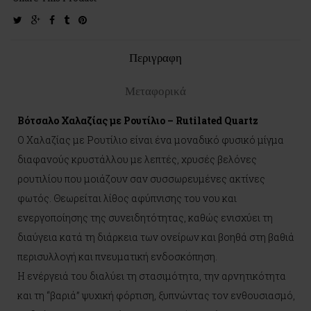
twitter
google-
facebook
tumblr
pinterest
plus
Περιγραφη
Μεταφορικά
Βότσαλο Χαλαζίας με Ρουτίλιο – Rutilated Quartz
Ο Χαλαζίας με Ρουτίλιο είναι ένα μοναδικό φυσικό μίγμα
διαφανούς κρυστάλλου με λεπτές, χρυσές βελόνες
ρουτιλίου που μοιάζουν σαν συσσωρευμένες ακτίνες
φωτός. Θεωρείται λίθος αφύπνισης του νου και
ενεργοποίησης της συνειδητότητας, καθώς ενισχύει τη
διαύγεια κατά τη διάρκεια των ονείρων και βοηθά στη βαθιά
περισυλλογή και πνευματική ενδοσκόπηση.
Η ενέργειά του διαλύει τη στασιμότητα, την αρνητικότητα
και τη “βαριά” ψυχική φόρτιση, ξυπνώντας τον ενθουσιασμό,