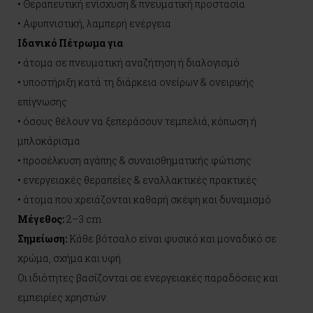
• Θεραπευτική ενίσχυση & πνευματική προστασία
• Αφυπνιστική, λαμπερή ενέργεια
Ιδανικό Πέτρωμα για
• άτομα σε πνευματική αναζήτηση ή διαλογισμό
• υποστήριξη κατά τη διάρκεια ονείρων & ονειρικής
επίγνωσης
• όσους θέλουν να ξεπεράσουν τεμπελιά, κόπωση ή
μπλοκάρισμα
• προσέλκυση αγάπης & συναισθηματικής φώτισης
• ενεργειακές θεραπείες & εναλλακτικές πρακτικές
• άτομα που χρειάζονται καθαρή σκέψη και δυναμισμό
Μέγεθος:
2–3 cm
Σημείωση:
Κάθε βότσαλο είναι φυσικό και μοναδικό σε
χρώμα, σχήμα και υφή.
Οι ιδιότητες βασίζονται σε ενεργειακές παραδόσεις και
εμπειρίες χρηστών.