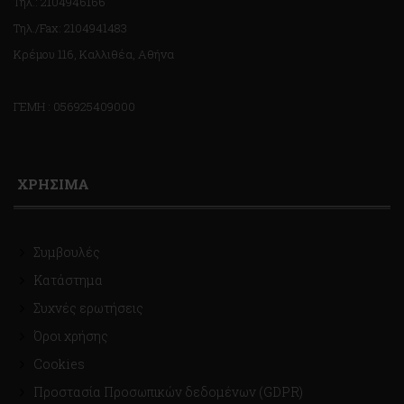
Τηλ.: 2104946166
Τηλ./Fax: 2104941483
Κρέμου 116, Καλλιθέα, Αθήνα
ΓΕΜΗ : 056925409000
ΧΡΗΣΙΜΑ
Συμβουλές
Κατάστημα
Συχνές ερωτήσεις
Όροι χρήσης
Cookies
Προστασία Προσωπικών δεδομένων (GDPR)