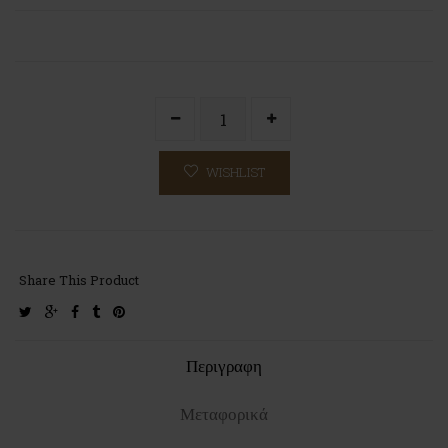
WISHLIST
Share This Product
twitter
google-
facebook
tumblr
pinterest
plus
Περιγραφη
Μεταφορικά