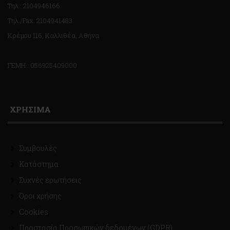
Τηλ.: 2104946166
Τηλ./Fax: 2104941483
Κρέμου 116, Καλλιθέα, Αθήνα
ΓΕΜΗ : 056925409000
ΧΡΗΣΙΜΑ
Συμβουλές
Κατάστημα
Συχνές ερωτήσεις
Όροι χρήσης
Cookies
Προστασία Προσωπικών δεδομένων (GDPR)