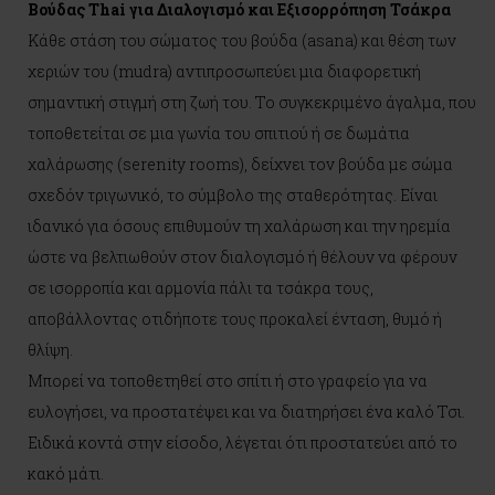
Βούδας Thai για Διαλογισμό και Εξισορρόπηση Τσάκρα
Κάθε στάση του σώματος του βούδα (asana) και θέση των
χεριών του (mudra) αντιπροσωπεύει μια διαφορετική
σημαντική στιγμή στη ζωή του. Το συγκεκριμένο άγαλμα, που
τοποθετείται σε μια γωνία του σπιτιού ή σε δωμάτια
χαλάρωσης (serenity rooms), δείχνει τον βούδα με σώμα
σχεδόν τριγωνικό, το σύμβολο της σταθερότητας. Είναι
ιδανικό για όσους επιθυμούν τη χαλάρωση και την ηρεμία
ώστε να βελτιωθούν στον διαλογισμό ή θέλουν να φέρουν
σε ισορροπία και αρμονία πάλι τα τσάκρα τους,
αποβάλλοντας οτιδήποτε τους προκαλεί ένταση, θυμό ή
θλίψη.
Μπορεί να τοποθετηθεί στο σπίτι ή στο γραφείο για να
ευλογήσει, να προστατέψει και να διατηρήσει ένα καλό Τσι.
Ειδικά κοντά στην είσοδο, λέγεται ότι προστατεύει από το
κακό μάτι.