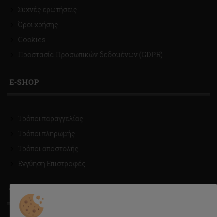
Συχνές ερωτήσεις
Όροι χρήσης
Cookies
Προστασία Προσωπικών δεδομένων (GDPR)
E-SHOP
Τρόποι παραγγελίας
Τρόποι πληρωμής
Τρόποι αποστολής
Εγγύηση Επιστροφές
ΤΡΟΠΟΙ ΑΠΟΣΤΟΛΗΣ