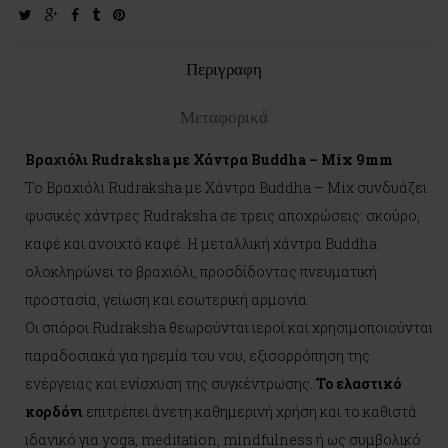
twitter
google-
facebook
tumblr
pinterest
plus
Περιγραφη
Μεταφορικά
Βραχιόλι Rudraksha με Χάντρα Buddha – Mix 9mm
Το Βραχιόλι Rudraksha με Χάντρα Buddha – Mix συνδυάζει
φυσικές χάντρες Rudraksha σε τρεις αποχρώσεις: σκούρο,
καφέ και ανοιχτό καφέ. Η μεταλλική χάντρα Buddha
ολοκληρώνει το βραχιόλι, προσδίδοντας πνευματική
προστασία, γείωση και εσωτερική αρμονία.
Οι σπόροι Rudraksha θεωρούνται ιεροί και χρησιμοποιούνται
παραδοσιακά για ηρεμία του νου, εξισορρόπηση της
ενέργειας και ενίσχυση της συγκέντρωσης.
Το ελαστικό
κορδόνι
επιτρέπει άνετη καθημερινή χρήση και το καθιστά
ιδανικό για yoga, meditation, mindfulness ή ως συμβολικό