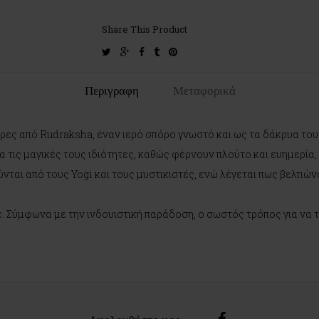
Share This Product
twitter
google-
facebook
tumblr
pinterest
plus
Περιγραφη
Μεταφορικά
ρες από Rudraksha, έναν ιερό σπόρο γνωστό και ως τα δάκρυα του 
α τις μαγικές τους ιδιότητες, καθώς φέρνουν πλούτο και ευημερία,
ται από τους Yogi και τους μυστικιστές, ενώ λέγεται πως βελτιώ
 Σύμφωνα με την ινδουιστική παράδοση, ο σωστός τρόπος για να τα 