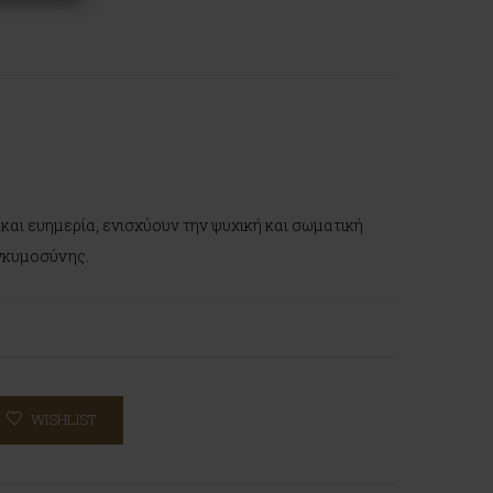
αι ευημερία, ενισχύουν την ψυχική και σωματική
γκυμοσύνης.
WISHLIST