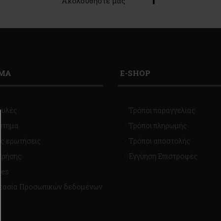
Ακολουθήστε μας
ΙΜΑ
E-SHOP
ουλές
Τρόποι παραγγελίας
στημα
Τρόποι πληρωμής
ς ερωτήσεις
Τρόποι αποστολής
χρήσης
Εγγύηση Επιστροφές
ies
τασία Προσωπικών δεδομένων