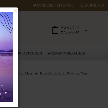
ΣΥΝΔΕΣΗ / ΕΓΓΡΑΦΗ
ΕΠΙΚΟΙΝΩΝΙΑ
×
ΚΑΛΑΘΙ:
0
Σύνολο:
€0
ΕΡΓΑ
ΠΡΟΙΟΝΤΑ ZEN
ΑΡΩΜΑΤΟΘΕΡΑΠΕΙΑ
Κομποσχοίνια - Mala
Βραχιόλι με Ιερές Χάντρες Yogi
ogi