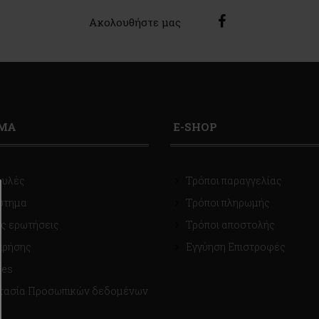
Ακολουθήστε μας
ΙΜΑ
E-SHOP
ουλές
Τρόποι παραγγελίας
στημα
Τρόποι πληρωμής
ς ερωτήσεις
Τρόποι αποστολής
χρήσης
Εγγύηση Επιστροφές
ies
τασία Προσωπικών δεδομένων