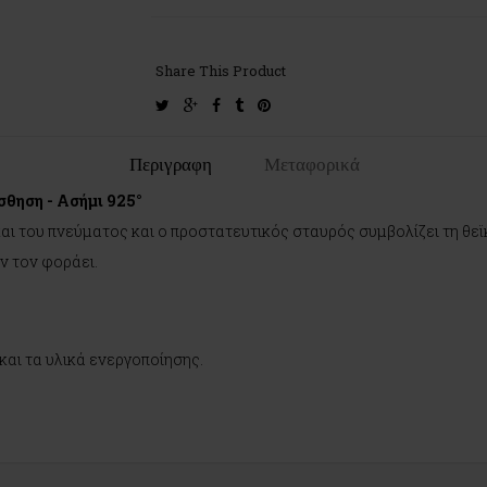
Share This Product
twitter
google-
facebook
tumblr
pinterest
plus
Περιγραφη
Μεταφορικά
σθηση - Ασήμι 925°
και του πνεύματος και ο προστατευτικός σταυρός συμβολίζει τη θεϊ
ον τον φοράει.
και τα υλικά ενεργοποίησης.