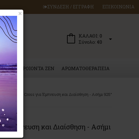
ΣΥΝΔΕΣΗ / ΕΓΓΡΑΦΗ
ΕΠΙΚΟΙΝΩΝΙΑ
×
ΚΑΛΑΘΙ:
0
Σύνολο:
€0
ΕΡΓΑ
ΠΡΟΙΟΝΤΑ ZEN
ΑΡΩΜΑΤΟΘΕΡΑΠΕΙΑ
eaded Celtic Cross για Έμπνευση και Διαίσθηση - Ασήμι 925°
ια Έμπνευση και Διαίσθηση - Ασήμι