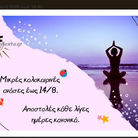
υή 09:00 έως 18:00
ΑΝΑΖΗΤΗΣΗ
ΙΚΕΣ ΕΠΙΘΥΜΙΕΣ
ΚΡΥΣΤΑΛΛΟΘΕΡΑΠΕΙΑ
ΜΑΓΙΚΑ ΣΥΝ
Home
ΦΥΛΑΧΤΑ
Κέλτικη Μαγεία
Wheel H
Wheel Headed Celtic Cross γ
925°