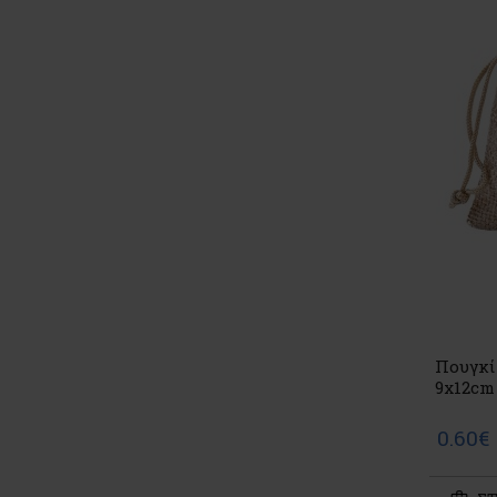
Πουγκί
9x12cm
0.60€