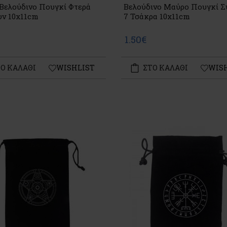
Βελούδινο Πουγκί Φτερά
Βελούδινο Μαύρο Πουγκί Σ
υν 10x11cm
7 Τσάκρα 10x11cm
1.50€
Ο ΚΑΛΑΘΙ
WISHLIST
ΣΤΟ ΚΑΛΑΘΙ
WIS