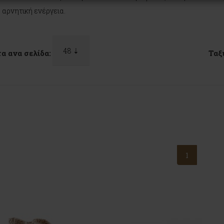
 αρνητική ενέργεια.
α ανα σελίδα:
Ταξ
1