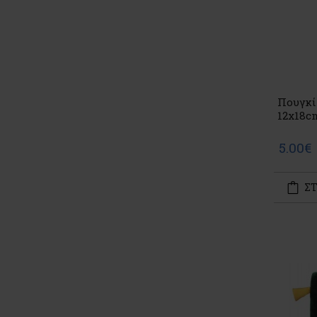
Πουγκί
12x18c
5.00€
ΣΤ