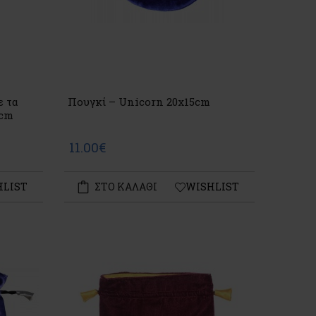
ε τα
Πουγκί – Unicorn 20x15cm
8cm
11.00€
HLIST
ΣΤΟ ΚΑΛΑΘΙ
WISHLIST