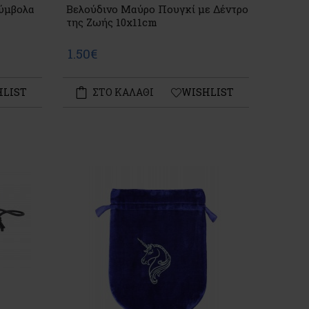
ύμβολα
Βελούδινο Μαύρο Πουγκί με Δέντρο
της Ζωής 10x11cm
1.50€
HLIST
ΣΤΟ ΚΑΛΑΘΙ
WISHLIST