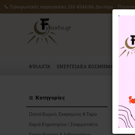
Τηλεφωνικές παραγγελίες 210 4946166 Δευτέρα - Παρασκε
ΦΥΛΑΧΤΑ
ΕΝΕΡΓΕΙΑΚΑ ΚΟΣΜΗΜΑΤΑ
ΜΑΓ
Διάφορ
Κατηγορίες
Πουγκιά 
Πανιά Βωμού, Εκκρεμούς & Ταρώ
μέγεθος,
Κεριά Κηροπηγίου / Σπαρματσέτα
σας.
Επιλέξτε
Σκεύη Καύσης & Λιβανιστήρια