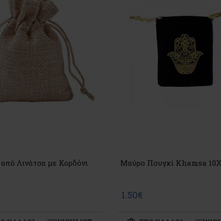
 από Λινάτσα με Κορδόνι
Μαύρο Πουγκί Khamsa 10
1.50€