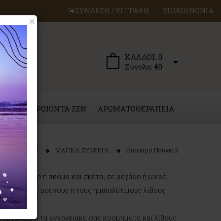
ΣΥΝΔΕΣΗ / ΕΓΓΡΑΦΗ
ΕΠΙΚΟΙΝΩΝΙΑ
×
ΚΑΛΑΘΙ:
0
Σύνολο:
€0
ΕΡΓΑ
ΠΡΟΙΟΝΤΑ ZEN
ΑΡΩΜΑΤΟΘΕΡΑΠΕΙΑ
Home
ΜΑΓΙΚΑ ΣΥΝΕΡΓΑ
Διάφορα Πουγκιά
κά σύμβολα ή ακόμα και σκέτα, σε μεγάλο ή μικρό
κρεμές, τους ρούνους ή τους ημιπολύτιμους λίθους
 εργαλεία ή τα ενεργειακά σας κοσμήματα και λίθους