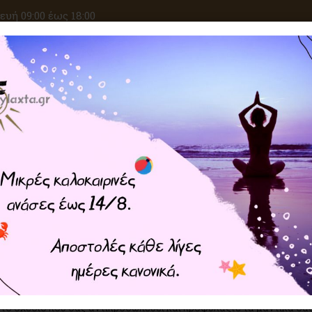
υή 09:00 έως 18:00
ΑΝΑΖΗΤΗΣΗ
ΙΚΕΣ ΕΠΙΘΥΜΙΕΣ
ΚΡΥΣΤΑΛΛΟΘΕΡΑΠΕΙΑ
ΜΑΓΙΚΑ ΣΥΝ
α Πουγκιά
φτιαγμένα από βελούδο ή σατέν, κεντημένα με αρχαία προστατευτι
 όπου μπορείτε να φυλάξετε την τράπουλα, τις κάρτες Ταρώ, το εκ
 το σχέδιο που σας αντιπροσωπεύει και προφυλάξτε τα μαντικά σας