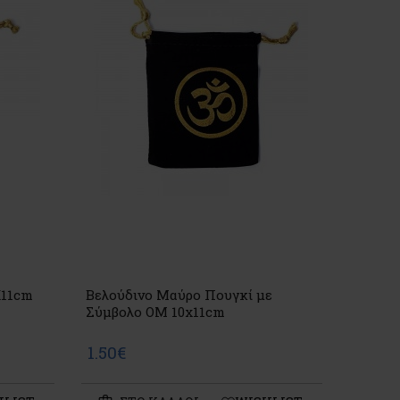
X11cm
Βελούδινο Μαύρο Πουγκί με
Σύμβολο ΟM 10x11cm
1.50€