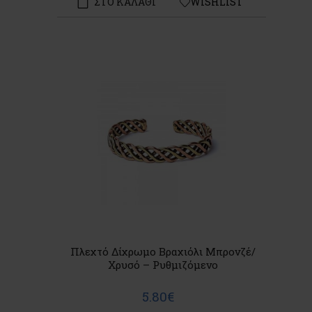
ΣΤΟ ΚΑΛΑΘΙ
WISHLIST
Πλεχτό Δίχρωμο Βραχιόλι Μπρονζέ/
Χρυσό – Ρυθμιζόμενο
5.80€