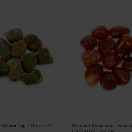
 Ουνακίτης – Unakite 2-
Βότσαλο Καρνεόλιο - Κορνε
(Carnelian) 2–4 cm