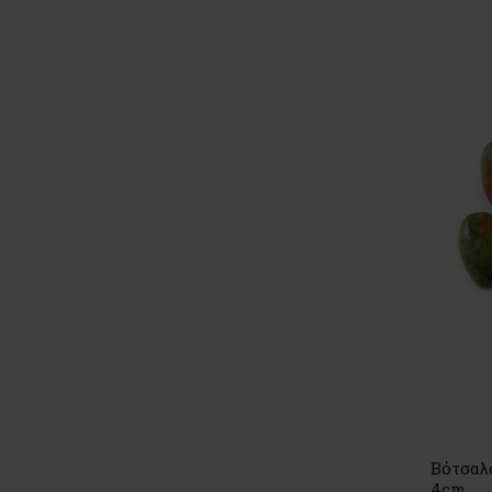
Βότσαλο
4cm