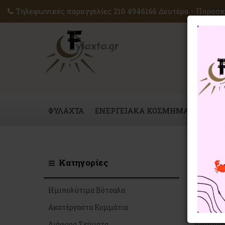
Τηλεφωνικές παραγγελίες 210 4946166 Δευτέρα - Παρασκε
ΦΥΛΑΧΤΑ
ΕΝΕΡΓΕΙΑΚΑ ΚΟΣΜΗΜΑΤΑ
ΜΑΓ
Ημιπολ
Κατηγορίες
Τα ημιπο
Ημιπολύτιμα Βότσαλα
στη μετα
Ακατέργαστα Κομμάτια
Κρατώντα
Διάφορα Σχήματα
αρνητική