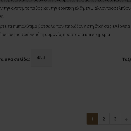
ν την αγάπη, το πάθος και την ερωτική έλξη, ενώ άλλοι προσελκύου
η.
τε τα ημιπολύτιμα βότσαλα που ταιριάζουν στη δική σας ενέργει
σει σε μια ζωή γεμάτη αρμονία, προστασία και ευημερία.
α ανα σελίδα:
Ταξ
1
2
3