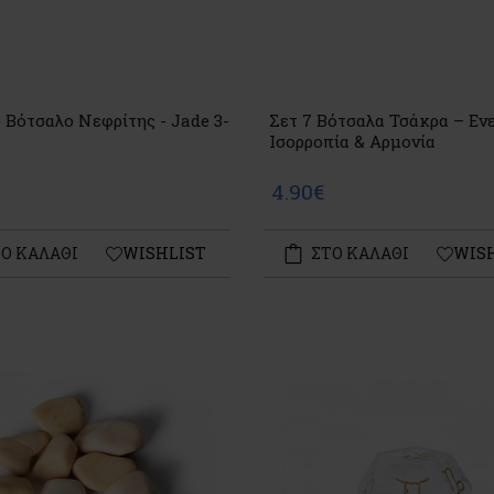
Βότσαλο Νεφρίτης - Jade 3-
Σετ 7 Βότσαλα Τσάκρα – Εν
Ισορροπία & Αρμονία
4.90€
Ο ΚΑΛΑΘΙ
WISHLIST
ΣΤΟ ΚΑΛΑΘΙ
WIS