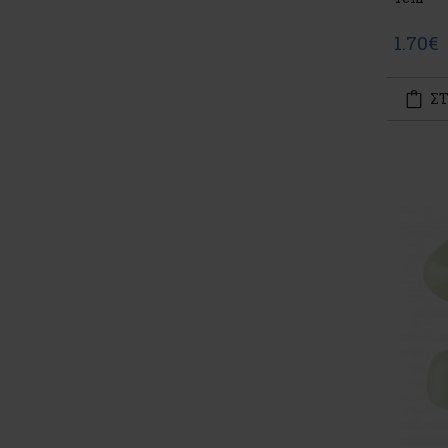
1.70€
ΣΤ