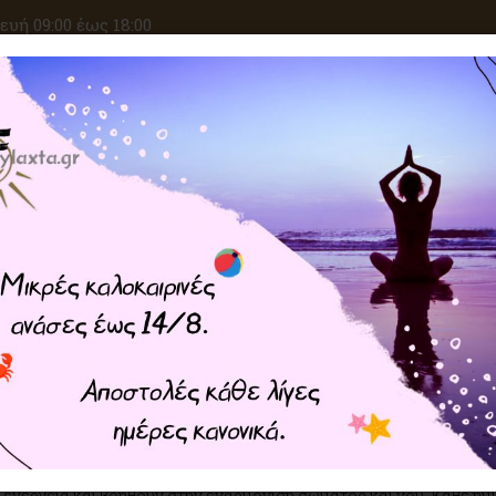
υή 09:00 έως 18:00
ΑΝΑΖΗΤΗΣΗ
ΙΚΕΣ ΕΠΙΘΥΜΙΕΣ
ΚΡΥΣΤΑΛΛΟΘΕΡΑΠΕΙΑ
ΜΑΓΙΚΑ ΣΥΝ
ύτιμα Βότσαλα
H
λύτιμα βότσαλα είναι φυσικοί κρύσταλλοι γεμάτοι ενέργεια και δ
φυσική πρακτική εδώ και αιώνες, προσφέροντας θεραπευτικές, προ
ς ή τοποθετώντας τα βότσαλα πάνω στα ενεργειακά κέντρα (Chakr
 ενέργεια και βοηθούν στην εναρμόνιση σώματος και νου. Κάθε ημι