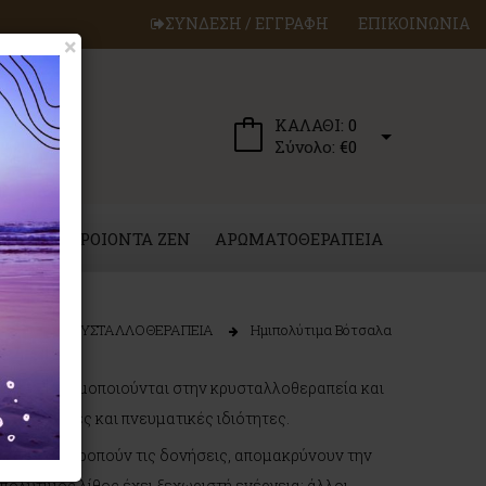
ΣΥΝΔΕΣΗ / ΕΓΓΡΑΦΗ
ΕΠΙΚΟΙΝΩΝΙΑ
×
ΚΑΛΑΘΙ:
0
Σύνολο:
€0
ΕΡΓΑ
ΠΡΟΙΟΝΤΑ ZEN
ΑΡΩΜΑΤΟΘΕΡΑΠΕΙΑ
ome
ΚΡΥΣΤΑΛΛΟΘΕΡΑΠΕΙΑ
Ημιπολύτιμα Βότσαλα
ύναμη. Χρησιμοποιούνται στην κρυσταλλοθεραπεία και
στατευτικές και πνευματικές ιδιότητες.
a), εξισορροπούν τις δονήσεις, απομακρύνουν την
πολύτιμος λίθος έχει ξεχωριστή ενέργεια: άλλοι