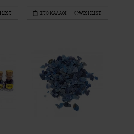
HLIST
ΣΤΟ ΚΑΛΑΘΙ
WISHLIST