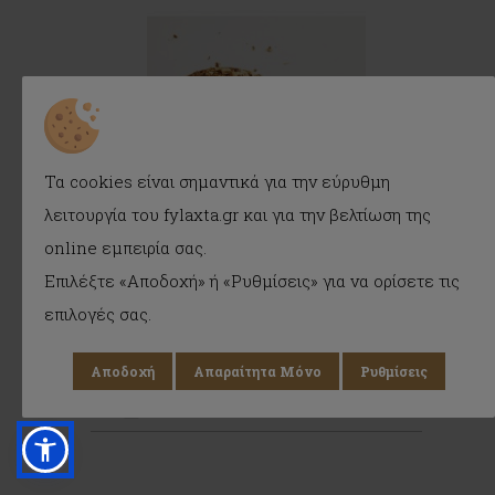
Τα cookies είναι σημαντικά για την εύρυθμη
λειτουργία του fylaxta.gr και για την βελτίωση της
online εμπειρία σας.
Ρίζα Αγγελικής: Εξορκισμός, Προστασία,
Επιλέξτε «Αποδοχή» ή «Ρυθμίσεις» για να ορίσετε τις
Θεραπεία
επιλογές σας.
3.50€
Αποδοχή
Απαραίτητα Μόνο
Ρυθμίσεις
ΣΤΟ ΚΑΛΑΘΙ
WISHLIST