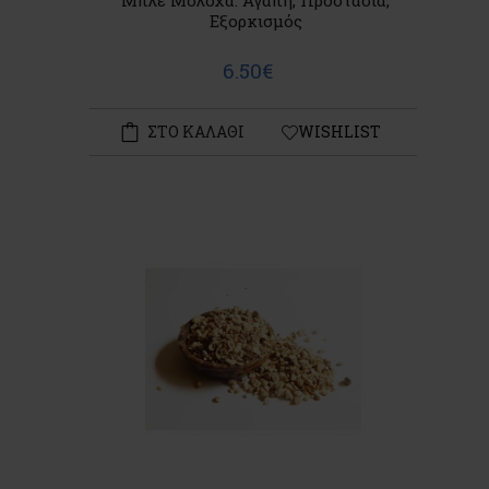
Μπλε Μολόχα: Αγάπη, Προστασία,
Εξορκισμός
6.50€
ΣΤΟ ΚΑΛΑΘΙ
WISHLIST