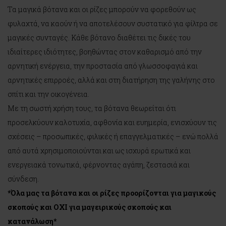
Τα μαγικά βότανα και οι ρίζες μπορούν να φορεθούν ως
φυλαχτά, να καούν ή να αποτελέσουν συστατικό για φίλτρα σε
μαγικές συνταγές. Κάθε βότανο διαθέτει τις δικές του
ιδιαίτερες ιδιότητες, βοηθώντας στον καθαρισμό από την
αρνητική ενέργεια, την προστασία από γλωσσοφαγιά και
αρνητικές επιρροές, αλλά και στη διατήρηση της γαλήνης στο
σπίτι και την οικογένεια.
Με τη σωστή χρήση τους, τα βότανα θεωρείται ότι
προσελκύουν καλοτυχία, αφθονία και ευημερία, ενισχύουν τις
σχέσεις – προσωπικές, φιλικές ή επαγγελματικές – ενώ πολλά
από αυτά χρησιμοποιούνται και ως ισχυρά ερωτικά και
ενεργειακά τονωτικά, φέρνοντας αγάπη, ζεστασιά και
σύνδεση.
*Όλα μας τα βότανα και οι ρίζες προορίζονται για μαγικούς
σκοπούς και ΟΧΙ για μαγειρικούς σκοπούς και
κατανάλωση*